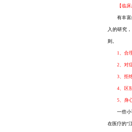
【临床
有丰富的
入的研究，
则。
1、合
2、对
3、拒
4、区
5、身
一些小诊
在医疗的“