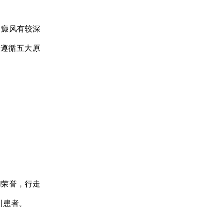
癜风有较深
上遵循五大原
荣誉，行走
引患者。