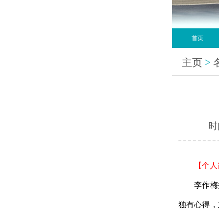
首页
主页
>
时间
【个人
李作梅擅
独有心得，