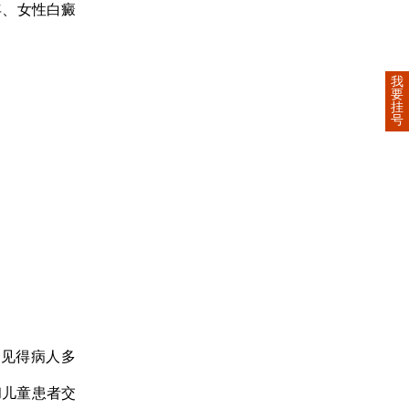
年、女性白癜
我
要
挂
号
见得病人多
和儿童患者交