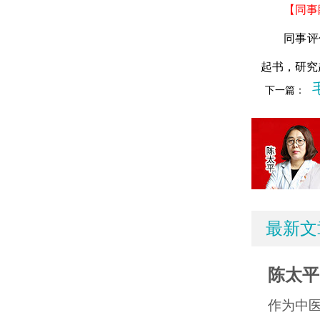
【同事眼
同事评价
起书，研究
下一篇：
最新文
陈太平
作为中